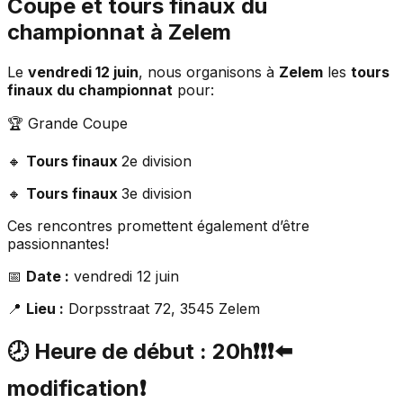
Coupe et tours finaux du
championnat à Zelem
Le
vendredi 12 juin
, nous organisons à
Zelem
les
tours
finaux du championnat
pour:
🏆 Grande Coupe
🔸
Tours finaux
2e division
🔸
Tours finaux
3e division
Ces rencontres promettent également d’être
passionnantes!
📅
Date :
vendredi 12 juin
📍
Lieu :
Dorpsstraat 72, 3545 Zelem
🕗
Heure de début :
20h❗❗❗⬅️
modification❗