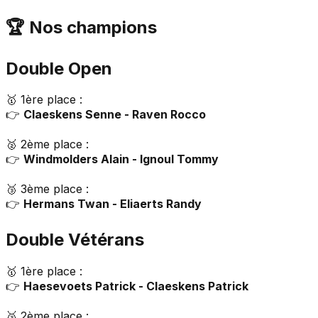
🏆 Nos champions
Double Open
🥇 1ère place :
👉
Claeskens Senne - Raven Rocco
🥈 2ème place :
👉
Windmolders Alain - Ignoul Tommy
🥉 3ème place :
👉
Hermans Twan - Eliaerts Randy
Double Vétérans
🥇 1ère place :
👉
Haesevoets Patrick - Claeskens Patrick
🥈 2ème place :